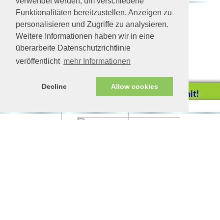
verwendet werden, um verschiedene
Emil in München
Funktionalitäten bereitzustellen, Anzeigen zu
personalisieren und Zugriffe zu analysieren.
Weitere Informationen haben wir in eine
überarbeite Datenschutzrichtlinie
veröffentlicht
mehr Informationen
Decline
Allow cookies
Helfen Sie mit!
Impressum/Datenschutz
Tierhilfe Verbindet (c)
Unterstützen Sie uns durch
einen Einkauf bei
Unternehmen, die uns helfen
wollen!