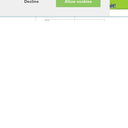
Decline
Allow cookies
Helfen Sie mit!
Impressum/Datenschutz
Tierhilfe Verbindet (c)
Unterstützen Sie uns durch
einen Einkauf bei
Unternehmen, die uns helfen
wollen!