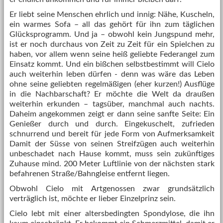
Er liebt seine Menschen ehrlich und innig: Nähe, Kuscheln,
ein warmes Sofa – all das gehört für ihn zum täglichen
Glücksprogramm. Und ja – obwohl kein Jungspund mehr,
ist er noch durchaus von Zeit zu Zeit für ein Spielchen zu
haben, vor allem wenn seine heiß geliebte Federangel zum
Einsatz kommt. Und ein bißchen selbstbestimmt will Cielo
auch weiterhin leben dürfen - denn was wäre das Leben
ohne seine geliebten regelmäßigen (eher kurzen!) Ausflüge
in die Nachbarschaft? Er möchte die Welt da draußen
weiterhin erkunden – tagsüber, manchmal auch nachts.
Daheim angekommen zeigt er dann seine sanfte Seite: Ein
Genießer durch und durch. Eingekuschelt, zufrieden
schnurrend und bereit für jede Form von Aufmerksamkeit
Damit der Süsse von seinen Streifzügen auch weiterhin
unbeschadet nach Hause kommt, muss sein zukünftiges
Zuhause mind. 200 Meter Luftlinie von der nächsten stark
befahrenen Straße/Bahngleise entfernt liegen.
Obwohl Cielo mit Artgenossen zwar grundsätzlich
verträglich ist, möchte er lieber Einzelprinz sein.
Cielo lebt mit einer altersbedingten Spondylose, die ihn