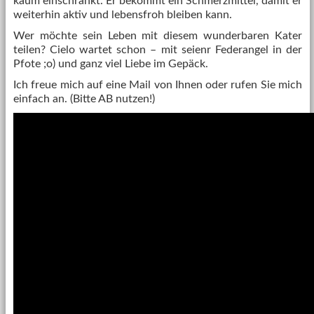
kaum einschränkt. Er bekommt ein Schmerzmittel, damit er
weiterhin aktiv und lebensfroh bleiben kann.
Wer möchte sein Leben mit diesem wunderbaren Kater
teilen? Cielo wartet schon – mit seienr Federangel in der
Pfote ;o) und ganz viel Liebe im Gepäck.
Ich freue mich auf eine Mail von Ihnen oder rufen Sie mich
einfach an. (Bitte AB nutzen!)