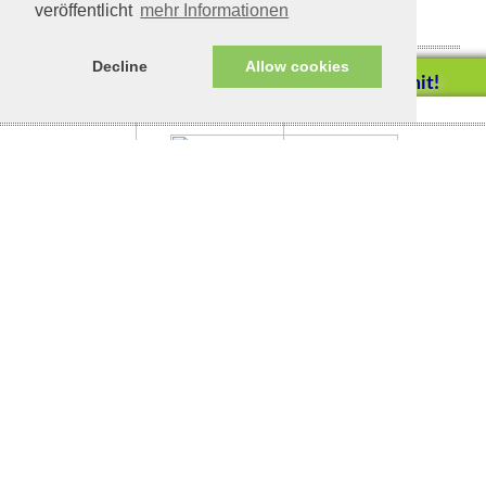
veröffentlicht
mehr Informationen
Decline
Allow cookies
Lusi in Augsburg
Helfen Sie mit!
Freundliches Katzenmädchen möchte
endlich ein richtiges Familienmitglied
Impressum/Datenschutz
Tierhilfe Verbindet (c)
Unterstützen Sie uns durch
werden
einen Einkauf bei
Unternehmen, die uns helfen
wollen!