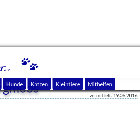
ergmoos
Hunde
Katzen
Kleintiere
Mithelfen
vermittelt: 19.06.2016