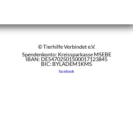
© Tierhilfe Verbindet e.V.
Spendenkonto: Kreissparkasse MSEBE
IBAN: DE54702501500017123845
BIC: BYLADEM1KMS
facebook