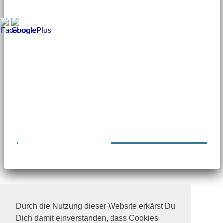
© Tierhilfe Verbindet e.V.
Spendenkonto: Kreissparkasse MSEBE
Durch die Nutzung dieser Website erkärst Du
IBAN: DE54702501500017123845
Dich damit einverstanden, dass Cookies
BIC: BYLADEM1KMS