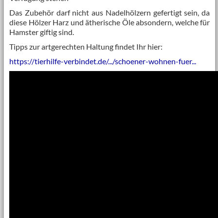
Das Zubehör darf nicht aus Nadelhölzern gefertigt sein, da
diese Hölzer Harz und ätherische Öle absondern, welche für
Hamster giftig sind.
Tipps zur artgerechten Haltung findet Ihr hier:
https://tierhilfe-verbindet.de/.../schoener-wohnen-fuer...