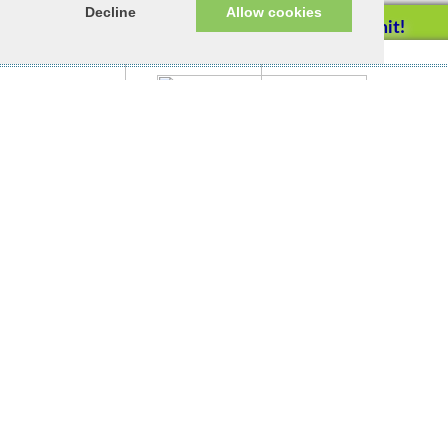
Schwarmhaltung wäre die ideale
Decline
Allow cookies
Helfen Sie mit!
Haltungsform
Impressum/Datenschutz
Tierhilfe Verbindet (c)
Unterstützen Sie uns durch
einen Einkauf bei
Unternehmen, die uns helfen
wollen!