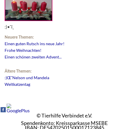
:)•¯ï¸
Neuere Themen:
Einen guten Rutsch ins neue Jahr!
Frohe Weihnachten!
Einen schönen zweiten Advent...
Ältere Themen:
:)ŒˆNelson und Mandela
Weltkatzentag
© Tierhilfe Verbindet e.V.
Spendenkonto: Kreissparkasse MSEBE
IBAN: DE54702501500017123845