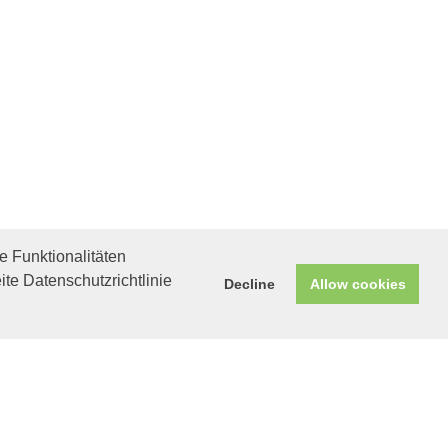
 Funktionalitäten
ite Datenschutzrichtlinie
Decline
Allow cookies
Helfen Sie mit!
Unterstützen Sie uns durch
einen Einkauf bei
Unternehmen, die uns helfen
wollen!