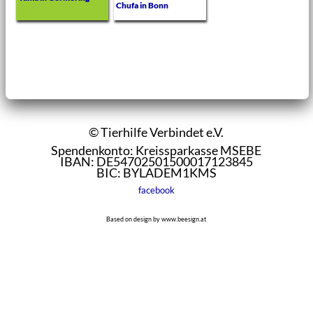
Chufa in Bonn
© Tierhilfe Verbindet e.V.
Spendenkonto: Kreissparkasse MSEBE
IBAN: DE54702501500017123845
BIC: BYLADEM1KMS
facebook
Based on design by www.beesign.at