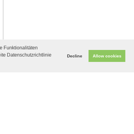
 Funktionalitäten
ite Datenschutzrichtlinie
Decline
Allow cookies
Helfen Sie mit!
Unterstützen Sie uns durch
einen Einkauf bei
Unternehmen, die uns helfen
wollen!
Rio
Hübscher
Scheckenmann sucht
Anschluss