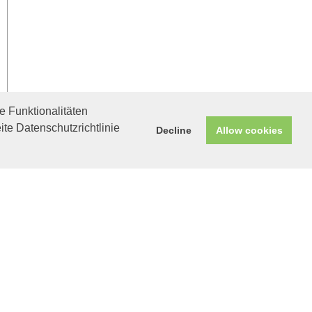
 Funktionalitäten
ite Datenschutzrichtlinie
Decline
Allow cookies
Helfen Sie mit!
Unterstützen Sie uns durch
einen Einkauf bei
Unternehmen, die uns helfen
wollen!
Linda in München