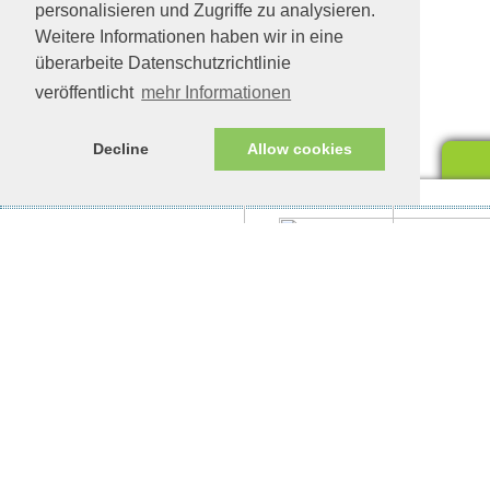
personalisieren und Zugriffe zu analysieren.
Weitere Informationen haben wir in eine
überarbeite Datenschutzrichtlinie
veröffentlicht
mehr Informationen
Decline
Allow cookies
Impressum/Datenschutz
Tierhilfe Verbindet (c)
Unte
eine
Celi in Feldkirchen
Unte
Wenn man ihr Zeit gibt, vertraut sie
woll
auch.