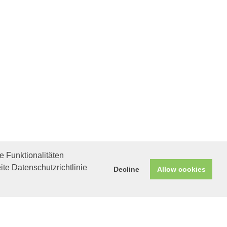
 Funktionalitäten
ite Datenschutzrichtlinie
Decline
Allow cookies
Helfen Sie mit!
Unterstützen Sie uns durch
einen Einkauf bei
Unternehmen, die uns helfen
wollen!