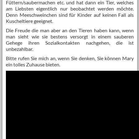
Füttern/saubermachen etc. und hat dann ein Tier, welches
am Liebsten eigentlich nur beobachtet werden möchte.
Denn Meeschweinchen sind für Kinder auf keinen Fall als
Kuscheltiere geeignet.
Die Freude die man aber an den Tieren haben kann, wenn
man sieht wie sie bestens versorgt in einem sauberen
Gehege ihren Sozialkontakten nachgehen, die ist
unbezahlbar.
Bitte rufen Sie mich an, wenn Sie denken, Sie können Mary
ein tolles Zuhause bieten.