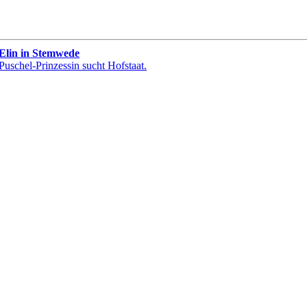
Elin in Stemwede
Puschel-Prinzessin sucht Hofstaat.