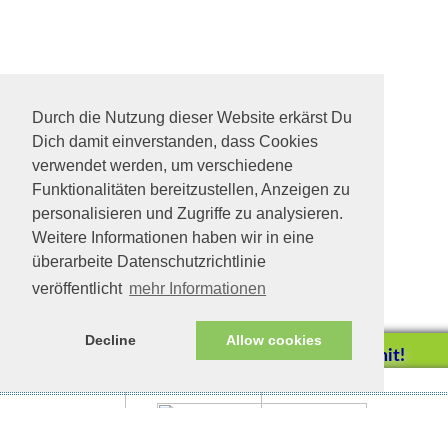
© Tierhilfe Verbindet e.V.
Spendenkonto: Kreissparkasse MSEBE
Durch die Nutzung dieser Website erkärst Du
IBAN: DE54702501500017123845
Dich damit einverstanden, dass Cookies
BIC: BYLADEM1KMS
verwendet werden, um verschiedene
facebook
Funktionalitäten bereitzustellen, Anzeigen zu
personalisieren und Zugriffe zu analysieren.
Weitere Informationen haben wir in eine
überarbeite Datenschutzrichtlinie
veröffentlicht
mehr Informationen
Decline
Allow cookies
Helfen Sie mit!
Impressum/Datenschutz
Tierhilfe Verbindet (c)
Unterstützen Sie uns durch
einen Einkauf bei
Unternehmen, die uns helfen
wollen!