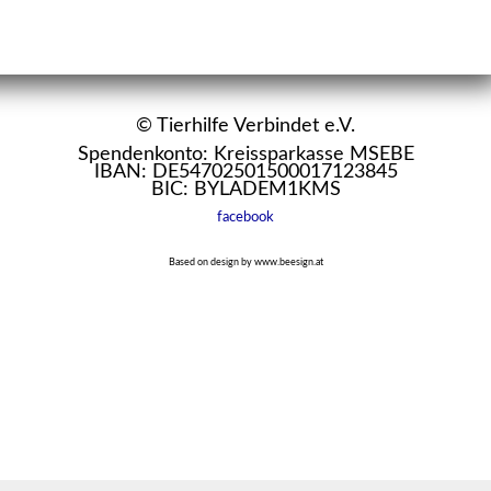
© Tierhilfe Verbindet e.V.
Spendenkonto: Kreissparkasse MSEBE
IBAN: DE54702501500017123845
BIC: BYLADEM1KMS
facebook
Based on design by www.beesign.at