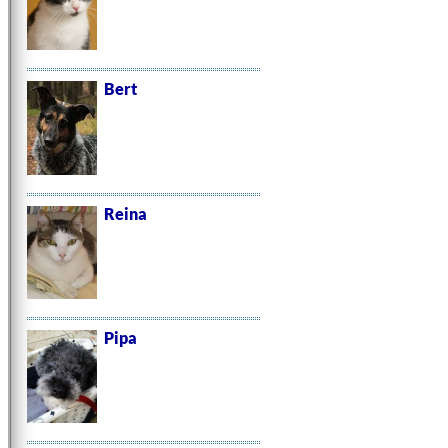
Bert
Reina
Pipa