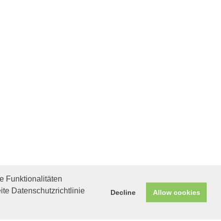
 Funktionalitäten
ite Datenschutzrichtlinie
Decline
Allow cookies
Helfen Sie mit!
Unterstützen Sie uns durch
einen Einkauf bei