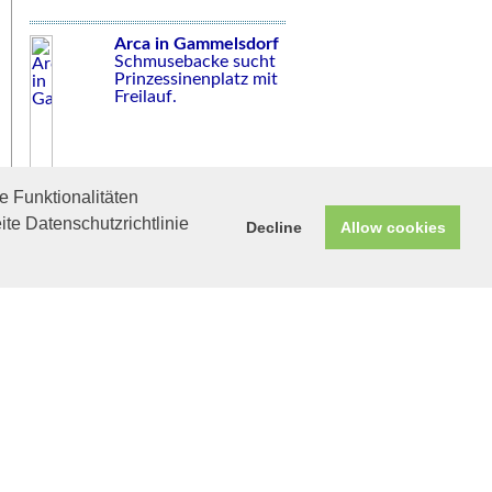
Arca in Gammelsdorf
Schmusebacke sucht
Prinzessinenplatz mit
Freilauf.
 Funktionalitäten
ite Datenschutzrichtlinie
Decline
Allow cookies
Helfen Sie mit!
Unterstützen Sie uns durch
einen Einkauf bei
Unternehmen, die uns helfen
wollen!