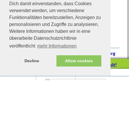
Dich damit einverstanden, dass Cookies
verwendet werden, um verschiedene
Funktionalitäten bereitzustellen, Anzeigen zu
personalisieren und Zugriffe zu analysieren.
Weitere Informationen haben wir in eine
überarbeite Datenschutzrichtlinie
veröffentlicht
mehr Informationen
Fleckerl Blümchen in Wasserburg
Gemeinsam ist man nicht mehr
Decline
Allow cookies
einsam, nur ein Zuhause fehlt.
Helfen Sie mit!
Impressum/Datenschutz
Tierhilfe Verbindet (c)
Unterstützen Sie uns durch
einen Einkauf bei
Unternehmen, die uns helfen
wollen!