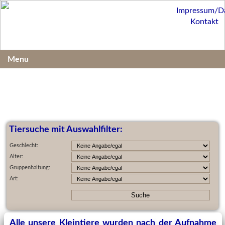
Impressum/D
Kontakt
Menu
Tiersuche mit Auswahlfilter:
Geschlecht:
Alter:
Gruppenhaltung:
Art:
Alle unsere Kleintiere wurden nach der Aufnahme