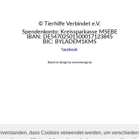
© Tierhilfe Verbindet e.V.
Spendenkonto: Kreissparkasse MSEBE
IBAN: DE54702501500017123845
BIC: BYLADEM1KMS
facebook
Based on design by www.beesign.at
inverstanden, dass Cookies verwendet werden, um verschiedene