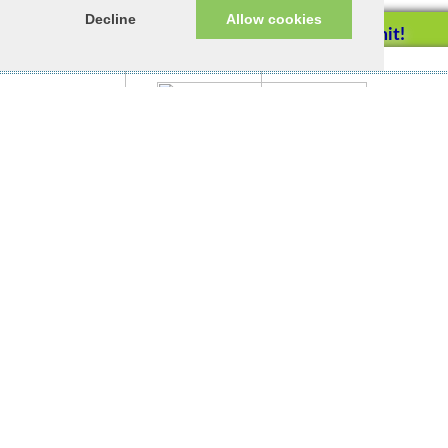
Decline
Allow cookies
Helfen Sie mit!
Impressum/Datenschutz
Tierhilfe Verbindet (c)
Unterstützen Sie uns durch
einen Einkauf bei
Unternehmen, die uns helfen
wollen!