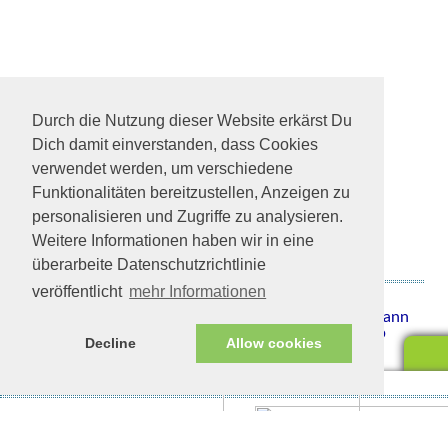
Durch die Nutzung dieser Website erkärst Du
Dich damit einverstanden, dass Cookies
verwendet werden, um verschiedene
Funktionalitäten bereitzustellen, Anzeigen zu
personalisieren und Zugriffe zu analysieren.
Weitere Informationen haben wir in eine
überarbeite Datenschutzrichtlinie
veröffentlicht
mehr Informationen
Obac
Anfänglich schüchtern, taut er dann
doch schnell auf und ist sehr lieb
Decline
Allow cookies
Impressum/Datenschutz
Tierhilfe Verbindet (c)
Unte
eine
Unte