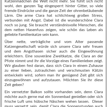
Katzenmädchen die Welt nicht mehr. Sie fühlt sich nicht
wohl, den ganzen Tag eingesperrt hinter Gitter, so viele
fremde Eindrücke und die ganze Zeit der ohrenbetäubende
Lärm. Die arme Clara hat schlichtweg großen Stress,
verbunden mit Angst. Dabei ist die wunderschöne Clara
noch so jung. Sie braucht verständnisvolle Menschen, die
dem netten Hasenfuss zeigen, wie schön das Leben als
geliebte Familienkatze sein kann.
Über nette, verträgliche und vom Alter passende
Katzengesellschaft würde sich unsere Clara sehr freuen
und dem Angsthasen sicher auch die Eingewöhnung
erleichtern. Eine souveräne Zweitkatze, die Clara an der
Pfote nimmt und ihr die Vorzüge eines Familienleben zeigt.
Wir glauben fest daran, dass sich Clara in einem Zuhause
zu einer lieben, zutraulichen und verschmusten Kätzin
entwickeln wird, sofern man ihr genügend Zeit gibt sich
einzugewöhnen und aufzutauen. Möchten Sie ihr diese
Zeit geben?
Ein vernetzter Balkon sollte vorhanden sein, denn Clara
möchte auch gerne mal ein Sonnenbad genießen oder sich
frische Luft ums hübsche Näschen wehen lassen. Dieser
muss vernetzt sein, damit Clara die Sonnenstunden auch