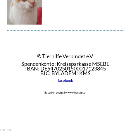
© Tierhilfe Verbindet e.V.
Spendenkonto: Kreissparkasse MSEBE
IBAN: DE54702501500017123845
BIC: BYLADEM1KMS
facebook
Based on design by www.beesign.at