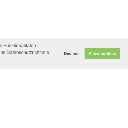
 Funktionalitäten
ite Datenschutzrichtlinie
Decline
Allow cookies
Helfen Sie mit!
Unterstützen Sie uns durch
einen Einkauf bei
Unternehmen, die uns helfen
wollen!
Colombo in Neufahrn