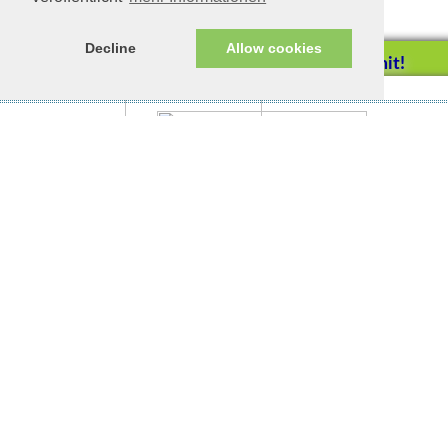
Decline
Allow cookies
Helfen Sie mit!
Impressum/Datenschutz
Tierhilfe Verbindet (c)
Unterstützen Sie uns durch
einen Einkauf bei
Unternehmen, die uns helfen
wollen!