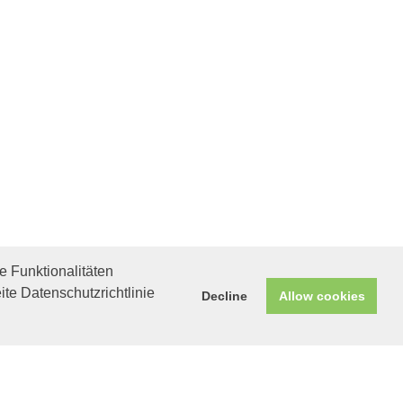
 Funktionalitäten
ite Datenschutzrichtlinie
Decline
Allow cookies
Helfen Sie mit!
Unterstützen Sie uns durch
einen Einkauf bei
Unternehmen, die uns helfen
wollen!