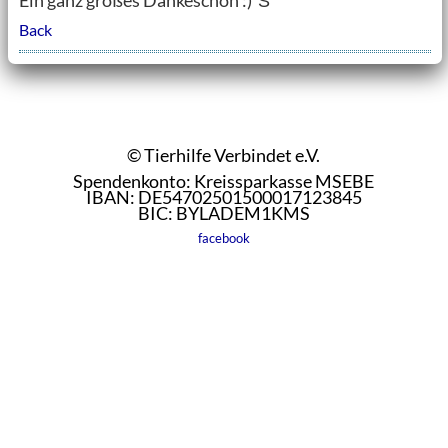
Ein ganz großes Dankeschön :)˜Š
Back
© Tierhilfe Verbindet e.V.
Spendenkonto: Kreissparkasse MSEBE
IBAN: DE54702501500017123845
BIC: BYLADEM1KMS
facebook