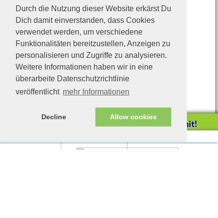
hier eine Patenschaft übernehmen
Durch die Nutzung dieser Website erkärst Du
Dich damit einverstanden, dass Cookies
Neuere Themen:
verwendet werden, um verschiedene
Mogli
Funktionalitäten bereitzustellen, Anzeigen zu
personalisieren und Zugriffe zu analysieren.
Weitere Informationen haben wir in eine
überarbeite Datenschutzrichtlinie
veröffentlicht
mehr Informationen
Decline
Allow cookies
Helfen Sie mit!
Impressum/Datenschutz
Tierhilfe Verbindet (c)
Unterstützen Sie uns durch
einen Einkauf bei
Unternehmen, die uns helfen
wollen!