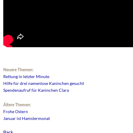
Neuere Themen:
Rettung in letzter Minute
Hilfe für drei namenlose Kaninchen gesucht
Spendenaufruf für Kaninchen Clara
Ältere Themen:
Frohe Ostern
Januar ist Hamstermonat
Back