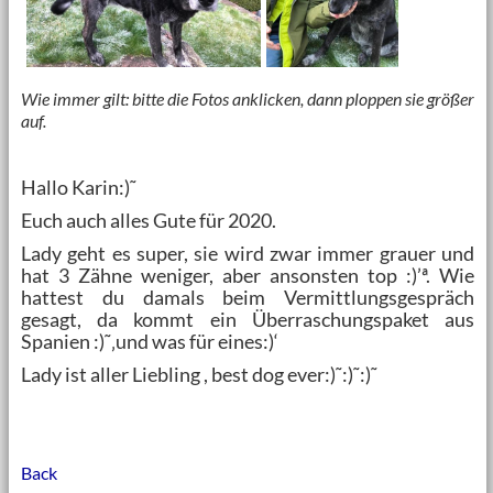
Wie immer gilt: bitte die Fotos anklicken, dann ploppen sie größer
auf.
Hallo Karin:)˜
Euch auch alles Gute für 2020.
Lady geht es super, sie wird zwar immer grauer und
hat 3 Zähne weniger, aber ansonsten top :)’ª. Wie
hattest du damals beim Vermittlungsgespräch
gesagt, da kommt ein Überraschungspaket aus
Spanien :)˜‚und was für eines:)‘
Lady ist aller Liebling , best dog ever:)˜:)˜:)˜
Back