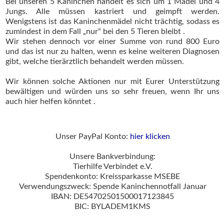
Bei unseren 5 Kaninchen handelt es sich um 1 Mädel und 4
Jungs. Alle müssen kastriert und geimpft werden.
Wenigstens ist das Kaninchenmädel nicht trächtig, sodass es
zumindest in dem Fall „nur“ bei den 5 Tieren bleibt .
Wir stehen dennoch vor einer Summe von rund 800 Euro
und das ist nur zu halten, wenn es keine weiteren Diagnosen
gibt, welche tierärztlich behandelt werden müssen.
Wir können solche Aktionen nur mit Eurer Unterstützung
bewältigen und würden uns so sehr freuen, wenn Ihr uns
auch hier helfen könntet .
Unser PayPal Konto:
hier klicken
Unsere Bankverbindung:
Tierhilfe Verbindet e.V.
Spendenkonto: Kreissparkasse MSEBE
Verwendungszweck: Spende Kaninchennotfall Januar
IBAN: DE54702501500017123845
BIC: BYLADEM1KMS