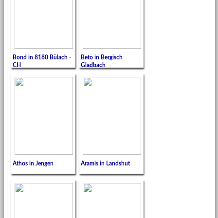
Bond in 8180 Bülach -
Beto in Bergisch
CH
Gladbach
Athos in Jengen
Aramis in Landshut