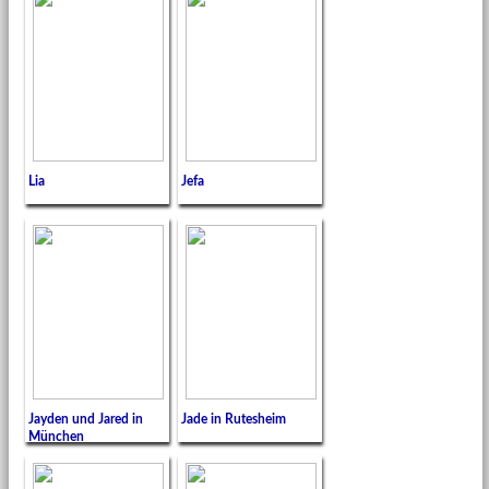
Lia
Jefa
Jayden und Jared in
Jade in Rutesheim
München