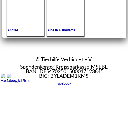
Andrea
Alba in Hamwarde
© Tierhilfe Verbindet e.V.
Spendenkonto: Kreissparkasse MSEBE
IBAN: DE54702501500017123845
BIC: BYLADEM1KMS
facebook