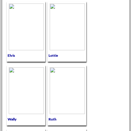
Elvis
Lottie
Wally
Ruth