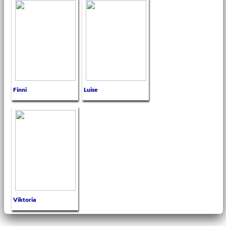
Finni
Luise
Viktoria