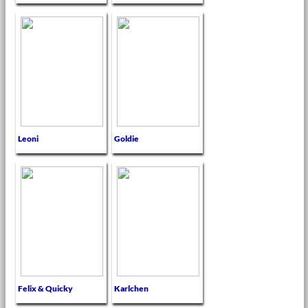
Leoni
Goldie
Felix & Quicky
Karlchen