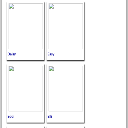
Daisy
Easy
Eddi
Elli