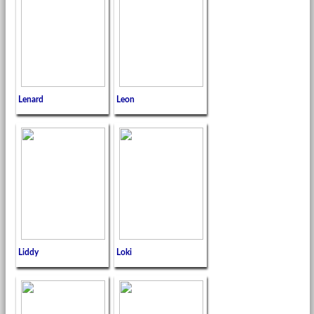
Lenard
Leon
Liddy
Loki