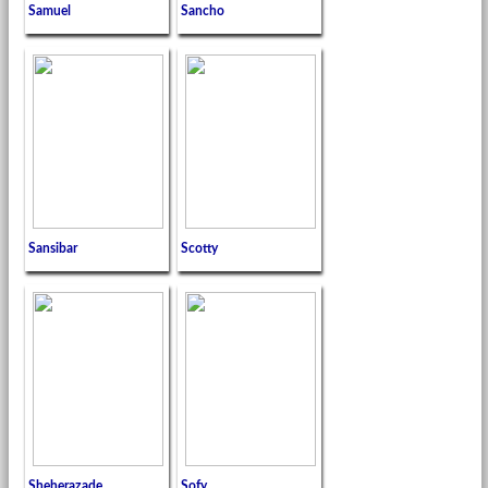
Samuel
Sancho
Sansibar
Scotty
Sheherazade
Sofy