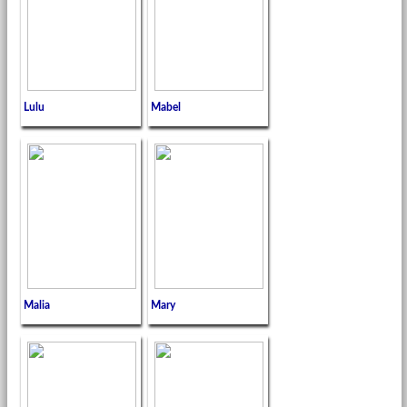
Lulu
Mabel
Malia
Mary