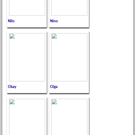
Nilo
Nino
Okay
Olga