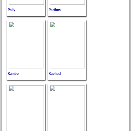
Polly
Porthos
Rambo
Raphael