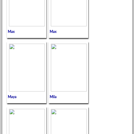
Max
Max
Maya
Mila