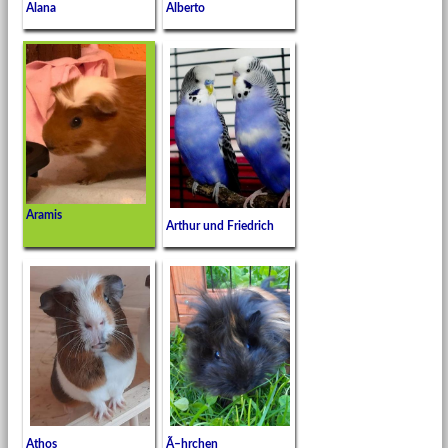
Alana
Alberto
Aramis
Arthur und Friedrich
Athos
Ã–hrchen