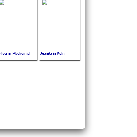
liver in Mechernich
Juanita in Köln