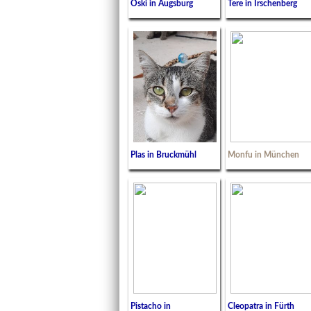
Oski in Augsburg
Tere in Irschenberg
Plas in Bruckmühl
Monfu in München
Pistacho in
Cleopatra in Fürth