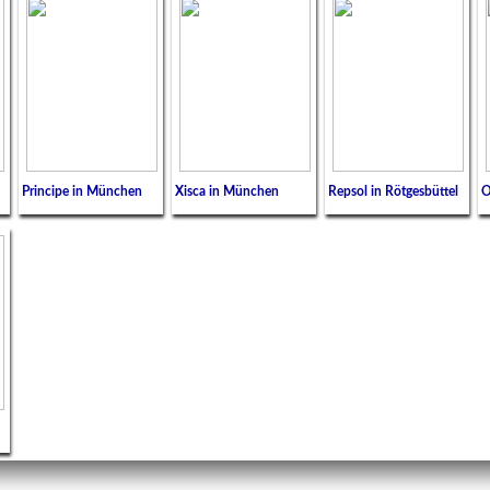
Principe in München
Xisca in München
Repsol in Rötgesbüttel
O