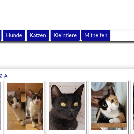
Hunde
Katzen
Kleintiere
Mithelfen
Z-A