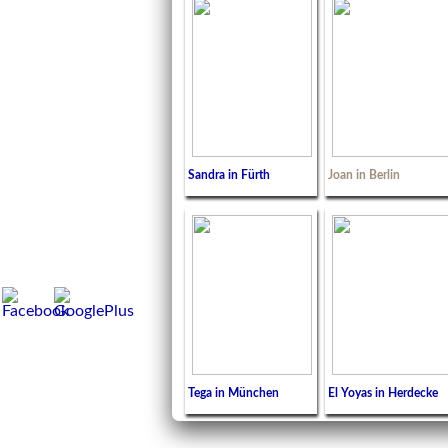
Sandra in Fürth
Joan in Berlin
Tega in München
El Yoyas in Herdecke