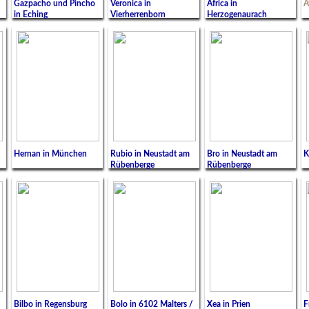
Gazpacho und Pincho
Veronica in
Africa in
A
in Eching
Vierherrenborn
Herzogenaurach
Hernan in München
Rubio in Neustadt am
Bro in Neustadt am
K
Rübenberge
Rübenberge
Bilbo in Regensburg
Bolo in 6102 Malters /
Xea in Prien
F