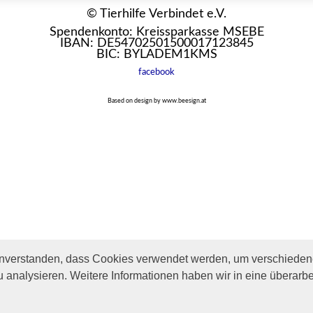
© Tierhilfe Verbindet e.V.
Spendenkonto: Kreissparkasse MSEBE
IBAN: DE54702501500017123845
BIC: BYLADEM1KMS
facebook
Based on design by www.beesign.at
inverstanden, dass Cookies verwendet werden, um verschiedene
u analysieren. Weitere Informationen haben wir in eine überarbe